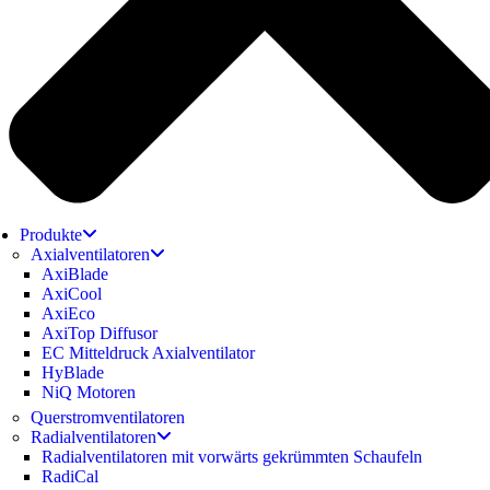
Produkte
Axialventilatoren
AxiBlade
AxiCool
AxiEco
AxiTop Diffusor
EC Mitteldruck Axialventilator
HyBlade
NiQ Motoren
Querstromventilatoren
Radialventilatoren
Radialventilatoren mit vorwärts gekrümmten Schaufeln
RadiCal