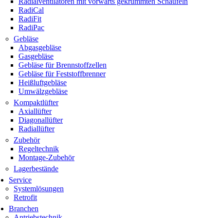
Radialventilatoren mit vorwärts gekrümmten Schaufeln
RadiCal
RadiFit
RadiPac
Gebläse
Abgasgebläse
Gasgebläse
Gebläse für Brennstoffzellen
Gebläse für Feststoffbrenner
Heißluftgebläse
Umwälzgebläse
Kompaktlüfter
Axiallüfter
Diagonallüfter
Radiallüfter
Zubehör
Regeltechnik
Montage-Zubehör
Lagerbestände
Service
Systemlösungen
Retrofit
Branchen
Antriebstechnik