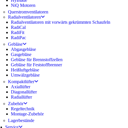
HyBlade
NiQ Motoren
Querstromventilatoren
Radialventilatoren
Radialventilatoren mit vorwärts gekrümmten Schaufeln
RadiCal
RadiFit
RadiPac
Gebläse
Abgasgebläse
Gasgebläse
Gebläse für Brennstoffzellen
Gebläse für Feststoffbrenner
Heißluftgebläse
Umwälzgebläse
Kompaktlüfter
Axiallüfter
Diagonallüfter
Radiallüfter
Zubehör
Regeltechnik
Montage-Zubehör
Lagerbestände
Service