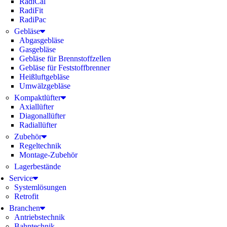
RadiCal
RadiFit
RadiPac
Gebläse
Abgasgebläse
Gasgebläse
Gebläse für Brennstoffzellen
Gebläse für Feststoffbrenner
Heißluftgebläse
Umwälzgebläse
Kompaktlüfter
Axiallüfter
Diagonallüfter
Radiallüfter
Zubehör
Regeltechnik
Montage-Zubehör
Lagerbestände
Service
Systemlösungen
Retrofit
Branchen
Antriebstechnik
Bahntechnik