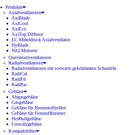
Produkte
Axialventilatoren
AxiBlade
AxiCool
AxiEco
AxiTop Diffusor
EC Mitteldruck Axialventilator
HyBlade
NiQ Motoren
Querstromventilatoren
Radialventilatoren
Radialventilatoren mit vorwärts gekrümmten Schaufeln
RadiCal
RadiFit
RadiPac
Gebläse
Abgasgebläse
Gasgebläse
Gebläse für Brennstoffzellen
Gebläse für Feststoffbrenner
Heißluftgebläse
Umwälzgebläse
Kompaktlüfter