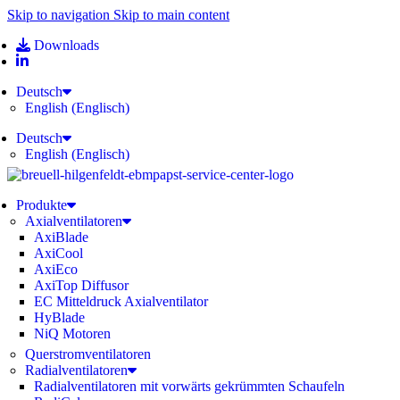
Skip to navigation
Skip to main content
Downloads
Deutsch
English
(
Englisch
)
Deutsch
English
(
Englisch
)
Produkte
Axialventilatoren
AxiBlade
AxiCool
AxiEco
AxiTop Diffusor
EC Mitteldruck Axialventilator
HyBlade
NiQ Motoren
Querstromventilatoren
Radialventilatoren
Radialventilatoren mit vorwärts gekrümmten Schaufeln