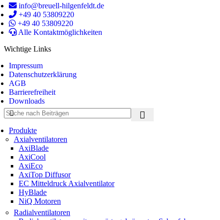
info@breuell-hilgenfeldt.de
+49 40 53809220
+49 40 53809220
Alle Kontaktmöglichkeiten
Wichtige Links
Impressum
Datenschutzerklärung
AGB
Barrierefreiheit
Downloads
Produkte
Axialventilatoren
AxiBlade
AxiCool
AxiEco
AxiTop Diffusor
EC Mitteldruck Axialventilator
HyBlade
NiQ Motoren
Radialventilatoren