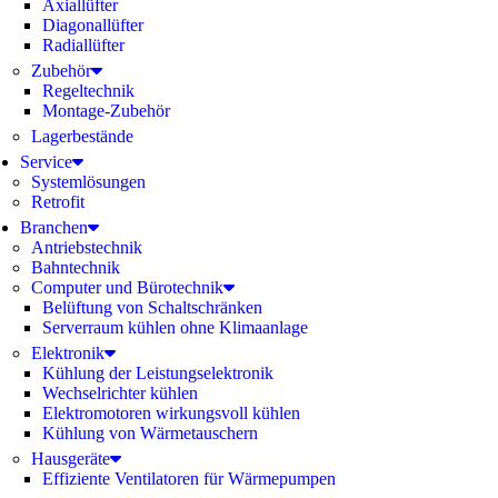
Axiallüfter
Diagonallüfter
Radiallüfter
Zubehör
Regeltechnik
Montage-Zubehör
Lagerbestände
Service
Systemlösungen
Retrofit
Branchen
Antriebstechnik
Bahntechnik
Computer und Bürotechnik
Belüftung von Schaltschränken
Serverraum kühlen ohne Klimaanlage
Elektronik
Kühlung der Leistungselektronik
Wechselrichter kühlen
Elektromotoren wirkungsvoll kühlen
Kühlung von Wärmetauschern
Hausgeräte
Effiziente Ventilatoren für Wärmepumpen