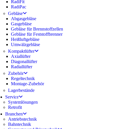
RadiFit
RadiPac
Gebläse
Abgasgebläse
Gasgebläse
Gebläse für Brennstoffzellen
Gebläse für Feststoffbrenner
Heißluftgebläse
Umwälzgebläse
Kompaktlüfter
Axiallüfter
Diagonallüfter
Radiallüfter
Zubehör
Regeltechnik
Montage-Zubehör
Lagerbestände
Service
Systemlösungen
Retrofit
Branchen
Antriebstechnik
Bahntechnik