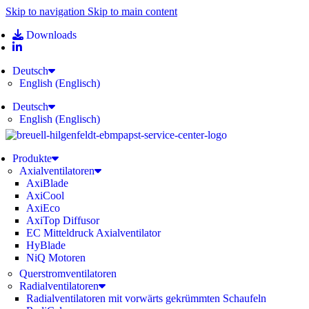
Skip to navigation
Skip to main content
Downloads
Deutsch
English
(
Englisch
)
Deutsch
English
(
Englisch
)
Produkte
Axialventilatoren
AxiBlade
AxiCool
AxiEco
AxiTop Diffusor
EC Mitteldruck Axialventilator
HyBlade
NiQ Motoren
Querstromventilatoren
Radialventilatoren
Radialventilatoren mit vorwärts gekrümmten Schaufeln