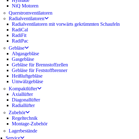
HyBlade
NiQ Motoren
Querstromventilatoren
Radialventilatoren
Radialventilatoren mit vorwärts gekrümmten Schaufeln
RadiCal
RadiFit
RadiPac
Gebläse
Abgasgebläse
Gasgebläse
Gebläse für Brennstoffzellen
Gebläse für Feststoffbrenner
Heißluftgebläse
Umwälzgebläse
Kompaktlüfter
Axiallüfter
Diagonallüfter
Radiallüfter
Zubehör
Regeltechnik
Montage-Zubehör
Lagerbestände
Service