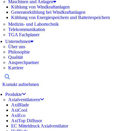
Maschinen und Anlagen
Kühlung von Windkraftanlagen
Generatorkühlung bei Windkraftanlagen
Kühlung von Energiespeichern und Batteriespeichern
Medizin- und Labortechnik
Telekommunikation
TGA Fachplaner
Unternehmen
Über uns
Philosophie
Qualität
Ansprechpartner
Karriere
Kontakt aufnehmen
Produkte
Axialventilatoren
AxiBlade
AxiCool
AxiEco
AxiTop Diffusor
EC Mitteldruck Axialventilator