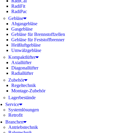
RadiCal
RadiFit
RadiPac
Gebläse
Abgasgebläse
Gasgebläse
Gebläse für Brennstoffzellen
Gebläse für Feststoffbrenner
Heißluftgebläse
Umwälzgebläse
Kompaktlüfter
Axiallüfter
Diagonallüfter
Radiallüfter
Zubehör
Regeltechnik
Montage-Zubehör
Lagerbestände
Service
Systemlösungen
Retrofit
Branchen
Antriebstechnik
Bahntechnik