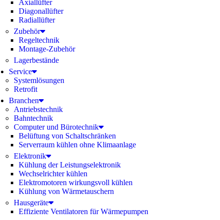
Axiallüfter
Diagonallüfter
Radiallüfter
Zubehör
Regeltechnik
Montage-Zubehör
Lagerbestände
Service
Systemlösungen
Retrofit
Branchen
Antriebstechnik
Bahntechnik
Computer und Bürotechnik
Belüftung von Schaltschränken
Serverraum kühlen ohne Klimaanlage
Elektronik
Kühlung der Leistungselektronik
Wechselrichter kühlen
Elektromotoren wirkungsvoll kühlen
Kühlung von Wärmetauschern
Hausgeräte
Effiziente Ventilatoren für Wärmepumpen