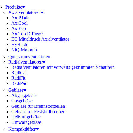
Produkte
Axialventilatoren
AxiBlade
AxiCool
AxiEco
AxiTop Diffusor
EC Mitteldruck Axialventilator
HyBlade
NiQ Motoren
Querstromventilatoren
Radialventilatoren
Radialventilatoren mit vorwärts gekrümmten Schaufeln
RadiCal
RadiFit
RadiPac
Gebläse
Abgasgebläse
Gasgebläse
Gebläse für Brennstoffzellen
Gebläse für Feststoffbrenner
Heißluftgebläse
Umwälzgebläse
Kompaktlüfter