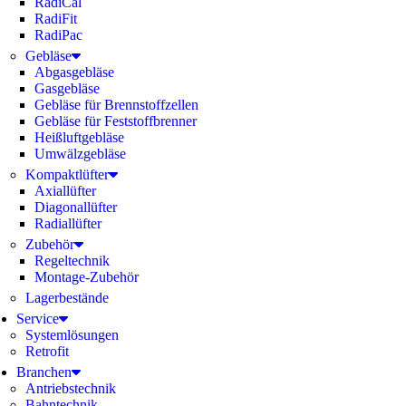
RadiCal
RadiFit
RadiPac
Gebläse
Abgasgebläse
Gasgebläse
Gebläse für Brennstoffzellen
Gebläse für Feststoffbrenner
Heißluftgebläse
Umwälzgebläse
Kompaktlüfter
Axiallüfter
Diagonallüfter
Radiallüfter
Zubehör
Regeltechnik
Montage-Zubehör
Lagerbestände
Service
Systemlösungen
Retrofit
Branchen
Antriebstechnik
Bahntechnik