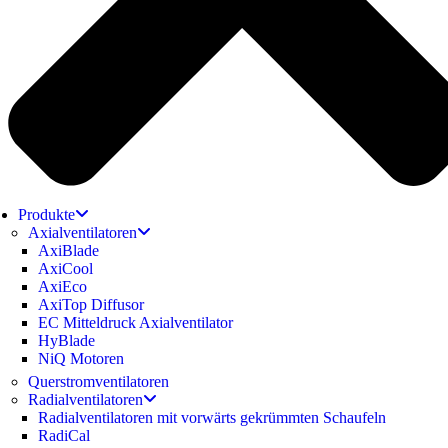
Produkte
Axialventilatoren
AxiBlade
AxiCool
AxiEco
AxiTop Diffusor
EC Mitteldruck Axialventilator
HyBlade
NiQ Motoren
Querstromventilatoren
Radialventilatoren
Radialventilatoren mit vorwärts gekrümmten Schaufeln
RadiCal