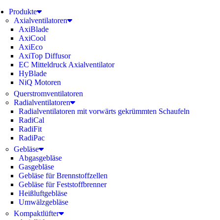
Produkte
Axialventilatoren
AxiBlade
AxiCool
AxiEco
AxiTop Diffusor
EC Mitteldruck Axialventilator
HyBlade
NiQ Motoren
Querstromventilatoren
Radialventilatoren
Radialventilatoren mit vorwärts gekrümmten Schaufeln
RadiCal
RadiFit
RadiPac
Gebläse
Abgasgebläse
Gasgebläse
Gebläse für Brennstoffzellen
Gebläse für Feststoffbrenner
Heißluftgebläse
Umwälzgebläse
Kompaktlüfter