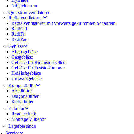
HyBlade
NiQ Motoren
Querstromventilatoren
Radialventilatoren
Radialventilatoren mit vorwärts gekrümmten Schaufeln
RadiCal
RadiFit
RadiPac
Gebläse
Abgasgebläse
Gasgebläse
Gebläse für Brennstoffzellen
Gebläse für Feststoffbrenner
Heißluftgebläse
Umwälzgebläse
Kompaktlüfter
Axiallüfter
Diagonallüfter
Radiallüfter
Zubehör
Regeltechnik
Montage-Zubehör
Lagerbestände
Service