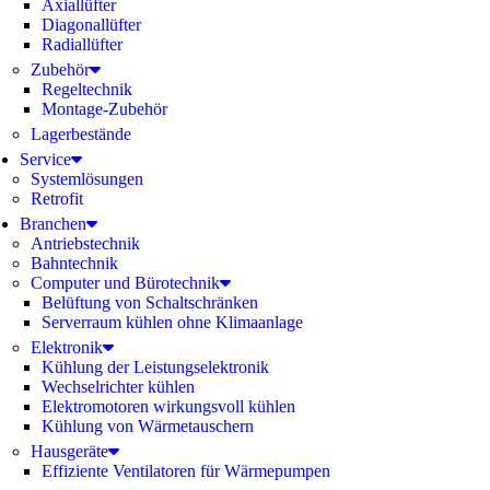
Axiallüfter
Diagonallüfter
Radiallüfter
Zubehör
Regeltechnik
Montage-Zubehör
Lagerbestände
Service
Systemlösungen
Retrofit
Branchen
Antriebstechnik
Bahntechnik
Computer und Bürotechnik
Belüftung von Schaltschränken
Serverraum kühlen ohne Klimaanlage
Elektronik
Kühlung der Leistungselektronik
Wechselrichter kühlen
Elektromotoren wirkungsvoll kühlen
Kühlung von Wärmetauschern
Hausgeräte
Effiziente Ventilatoren für Wärmepumpen