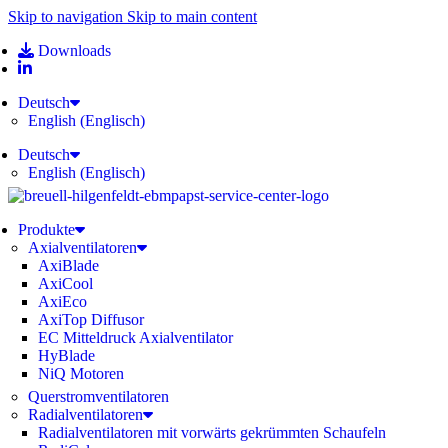
Skip to navigation
Skip to main content
Downloads
Deutsch
English
(
Englisch
)
Deutsch
English
(
Englisch
)
Produkte
Axialventilatoren
AxiBlade
AxiCool
AxiEco
AxiTop Diffusor
EC Mitteldruck Axialventilator
HyBlade
NiQ Motoren
Querstromventilatoren
Radialventilatoren
Radialventilatoren mit vorwärts gekrümmten Schaufeln