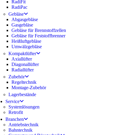
RadiFit
RadiPac
Gebläse
Abgasgebläse
Gasgebläse
Gebläse für Brennstoffzellen
Gebläse für Feststoffbrenner
Heißluftgebläse
Umwälzgebläse
Kompaktlüfter
Axiallüfter
Diagonallüfter
Radiallüfter
Zubehör
Regeltechnik
Montage-Zubehör
Lagerbestände
Service
Systemlösungen
Retrofit
Branchen
Antriebstechnik
Bahntechnik