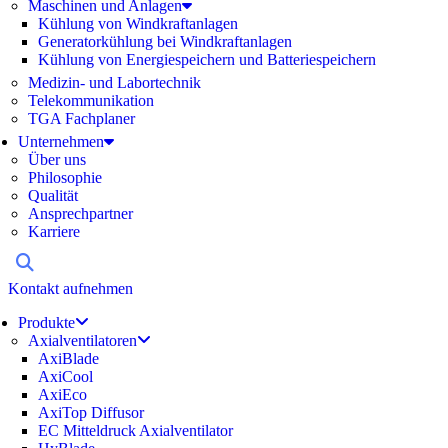
Maschinen und Anlagen
Kühlung von Windkraftanlagen
Generatorkühlung bei Windkraftanlagen
Kühlung von Energiespeichern und Batteriespeichern
Medizin- und Labortechnik
Telekommunikation
TGA Fachplaner
Unternehmen
Über uns
Philosophie
Qualität
Ansprechpartner
Karriere
Kontakt aufnehmen
Produkte
Axialventilatoren
AxiBlade
AxiCool
AxiEco
AxiTop Diffusor
EC Mitteldruck Axialventilator