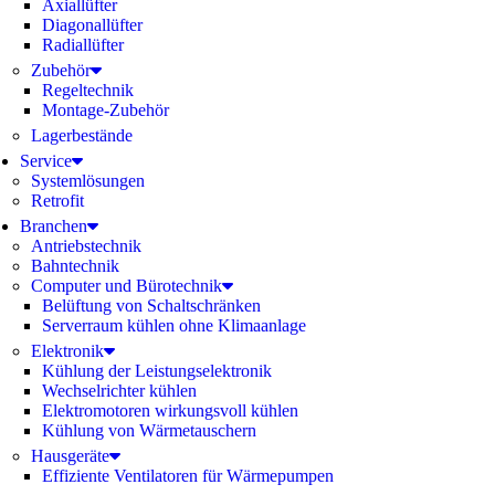
Axiallüfter
Diagonallüfter
Radiallüfter
Zubehör
Regeltechnik
Montage-Zubehör
Lagerbestände
Service
Systemlösungen
Retrofit
Branchen
Antriebstechnik
Bahntechnik
Computer und Bürotechnik
Belüftung von Schaltschränken
Serverraum kühlen ohne Klimaanlage
Elektronik
Kühlung der Leistungselektronik
Wechselrichter kühlen
Elektromotoren wirkungsvoll kühlen
Kühlung von Wärmetauschern
Hausgeräte
Effiziente Ventilatoren für Wärmepumpen