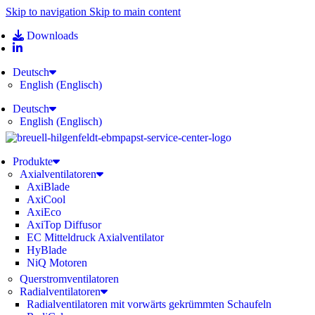
Skip to navigation
Skip to main content
Downloads
Deutsch
English
(
Englisch
)
Deutsch
English
(
Englisch
)
Produkte
Axialventilatoren
AxiBlade
AxiCool
AxiEco
AxiTop Diffusor
EC Mitteldruck Axialventilator
HyBlade
NiQ Motoren
Querstromventilatoren
Radialventilatoren
Radialventilatoren mit vorwärts gekrümmten Schaufeln