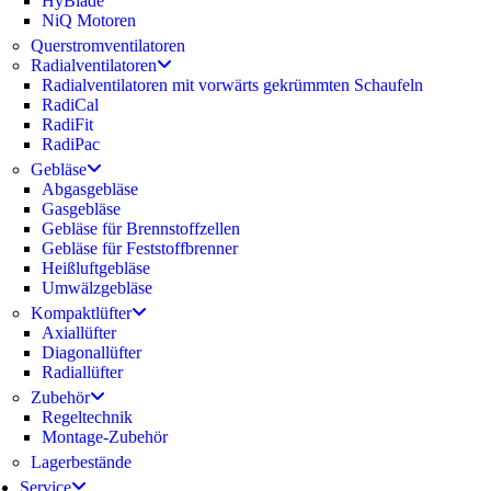
HyBlade
NiQ Motoren
Querstromventilatoren
Radialventilatoren
Radialventilatoren mit vorwärts gekrümmten Schaufeln
RadiCal
RadiFit
RadiPac
Gebläse
Abgasgebläse
Gasgebläse
Gebläse für Brennstoffzellen
Gebläse für Feststoffbrenner
Heißluftgebläse
Umwälzgebläse
Kompaktlüfter
Axiallüfter
Diagonallüfter
Radiallüfter
Zubehör
Regeltechnik
Montage-Zubehör
Lagerbestände
Service