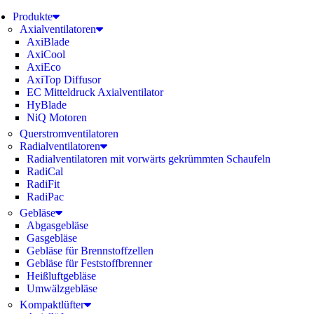
Produkte
Axialventilatoren
AxiBlade
AxiCool
AxiEco
AxiTop Diffusor
EC Mitteldruck Axialventilator
HyBlade
NiQ Motoren
Querstromventilatoren
Radialventilatoren
Radialventilatoren mit vorwärts gekrümmten Schaufeln
RadiCal
RadiFit
RadiPac
Gebläse
Abgasgebläse
Gasgebläse
Gebläse für Brennstoffzellen
Gebläse für Feststoffbrenner
Heißluftgebläse
Umwälzgebläse
Kompaktlüfter