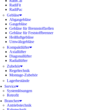
RadiCal
RadiFit
RadiPac
Gebläse
Abgasgebläse
Gasgebläse
Gebläse für Brennstoffzellen
Gebläse für Feststoffbrenner
Heißluftgebläse
Umwälzgebläse
Kompaktlüfter
Axiallüfter
Diagonallüfter
Radiallüfter
Zubehör
Regeltechnik
Montage-Zubehör
Lagerbestände
Service
Systemlösungen
Retrofit
Branchen
Antriebstechnik
Bahntechnik