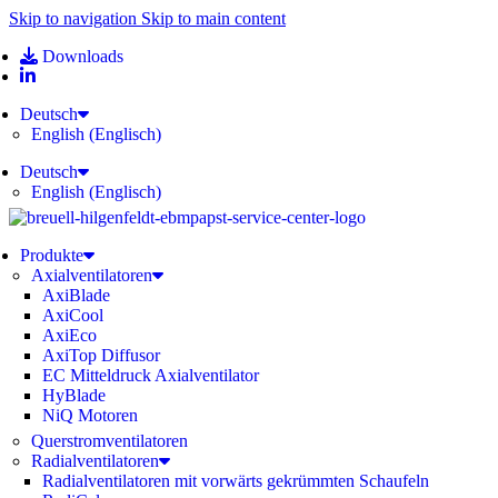
Skip to navigation
Skip to main content
Downloads
Deutsch
English
(
Englisch
)
Deutsch
English
(
Englisch
)
Produkte
Axialventilatoren
AxiBlade
AxiCool
AxiEco
AxiTop Diffusor
EC Mitteldruck Axialventilator
HyBlade
NiQ Motoren
Querstromventilatoren
Radialventilatoren
Radialventilatoren mit vorwärts gekrümmten Schaufeln