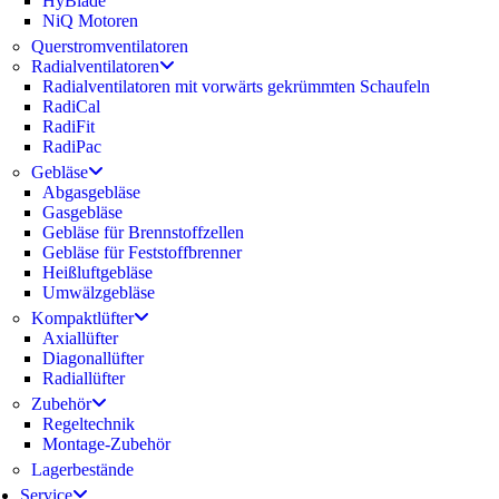
HyBlade
NiQ Motoren
Querstromventilatoren
Radialventilatoren
Radialventilatoren mit vorwärts gekrümmten Schaufeln
RadiCal
RadiFit
RadiPac
Gebläse
Abgasgebläse
Gasgebläse
Gebläse für Brennstoffzellen
Gebläse für Feststoffbrenner
Heißluftgebläse
Umwälzgebläse
Kompaktlüfter
Axiallüfter
Diagonallüfter
Radiallüfter
Zubehör
Regeltechnik
Montage-Zubehör
Lagerbestände
Service