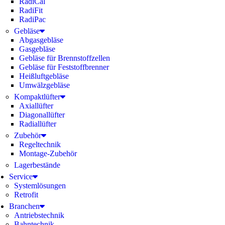
RadiCal
RadiFit
RadiPac
Gebläse
Abgasgebläse
Gasgebläse
Gebläse für Brennstoffzellen
Gebläse für Feststoffbrenner
Heißluftgebläse
Umwälzgebläse
Kompaktlüfter
Axiallüfter
Diagonallüfter
Radiallüfter
Zubehör
Regeltechnik
Montage-Zubehör
Lagerbestände
Service
Systemlösungen
Retrofit
Branchen
Antriebstechnik
Bahntechnik