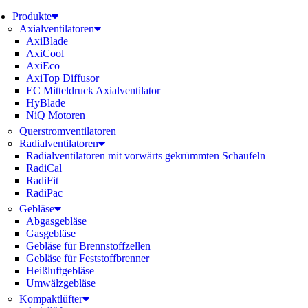
Produkte
Axialventilatoren
AxiBlade
AxiCool
AxiEco
AxiTop Diffusor
EC Mitteldruck Axialventilator
HyBlade
NiQ Motoren
Querstromventilatoren
Radialventilatoren
Radialventilatoren mit vorwärts gekrümmten Schaufeln
RadiCal
RadiFit
RadiPac
Gebläse
Abgasgebläse
Gasgebläse
Gebläse für Brennstoffzellen
Gebläse für Feststoffbrenner
Heißluftgebläse
Umwälzgebläse
Kompaktlüfter