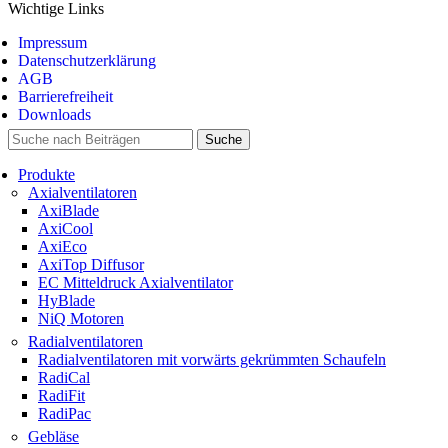
Wichtige Links
Impressum
Datenschutzerklärung
AGB
Barrierefreiheit
Downloads
Suche
Produkte
Axialventilatoren
AxiBlade
AxiCool
AxiEco
AxiTop Diffusor
EC Mitteldruck Axialventilator
HyBlade
NiQ Motoren
Radialventilatoren
Radialventilatoren mit vorwärts gekrümmten Schaufeln
RadiCal
RadiFit
RadiPac
Gebläse