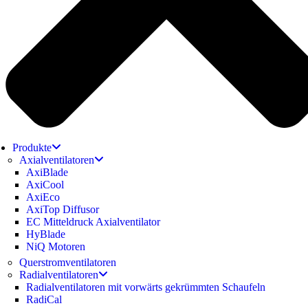
Produkte
Axialventilatoren
AxiBlade
AxiCool
AxiEco
AxiTop Diffusor
EC Mitteldruck Axialventilator
HyBlade
NiQ Motoren
Querstromventilatoren
Radialventilatoren
Radialventilatoren mit vorwärts gekrümmten Schaufeln
RadiCal