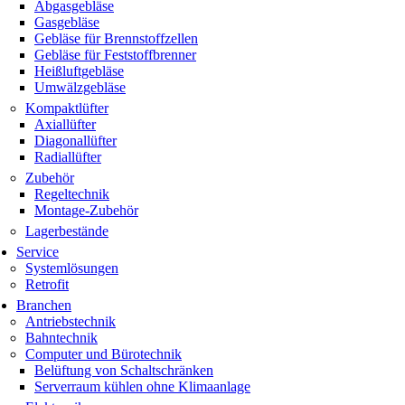
Abgasgebläse
Gasgebläse
Gebläse für Brennstoffzellen
Gebläse für Feststoffbrenner
Heißluftgebläse
Umwälzgebläse
Kompaktlüfter
Axiallüfter
Diagonallüfter
Radiallüfter
Zubehör
Regeltechnik
Montage-Zubehör
Lagerbestände
Service
Systemlösungen
Retrofit
Branchen
Antriebstechnik
Bahntechnik
Computer und Bürotechnik
Belüftung von Schaltschränken
Serverraum kühlen ohne Klimaanlage