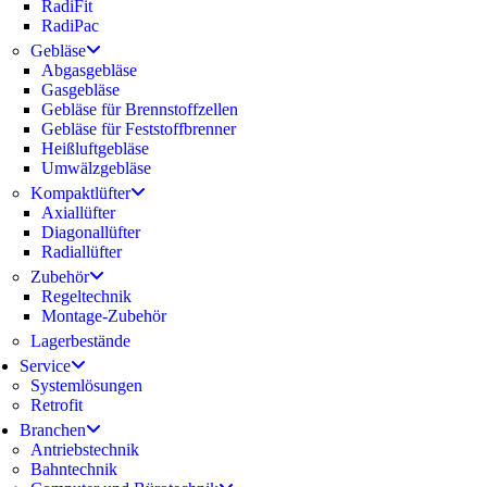
RadiFit
RadiPac
Gebläse
Abgasgebläse
Gasgebläse
Gebläse für Brennstoffzellen
Gebläse für Feststoffbrenner
Heißluftgebläse
Umwälzgebläse
Kompaktlüfter
Axiallüfter
Diagonallüfter
Radiallüfter
Zubehör
Regeltechnik
Montage-Zubehör
Lagerbestände
Service
Systemlösungen
Retrofit
Branchen
Antriebstechnik
Bahntechnik