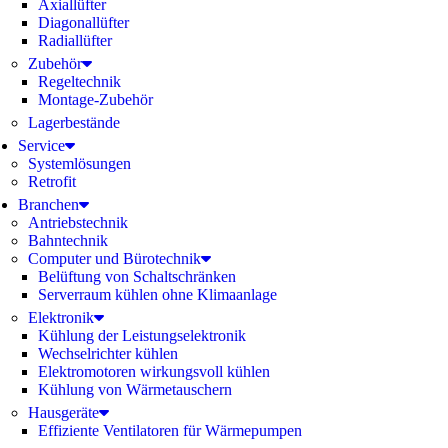
Axiallüfter
Diagonallüfter
Radiallüfter
Zubehör
Regeltechnik
Montage-Zubehör
Lagerbestände
Service
Systemlösungen
Retrofit
Branchen
Antriebstechnik
Bahntechnik
Computer und Bürotechnik
Belüftung von Schaltschränken
Serverraum kühlen ohne Klimaanlage
Elektronik
Kühlung der Leistungselektronik
Wechselrichter kühlen
Elektromotoren wirkungsvoll kühlen
Kühlung von Wärmetauschern
Hausgeräte
Effiziente Ventilatoren für Wärmepumpen