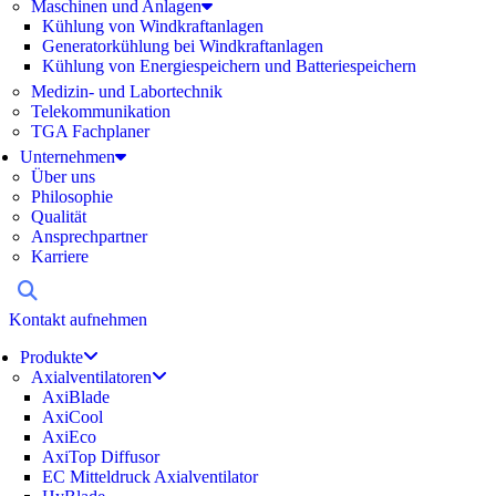
Maschinen und Anlagen
Kühlung von Windkraftanlagen
Generatorkühlung bei Windkraftanlagen
Kühlung von Energiespeichern und Batteriespeichern
Medizin- und Labortechnik
Telekommunikation
TGA Fachplaner
Unternehmen
Über uns
Philosophie
Qualität
Ansprechpartner
Karriere
Kontakt aufnehmen
Produkte
Axialventilatoren
AxiBlade
AxiCool
AxiEco
AxiTop Diffusor
EC Mitteldruck Axialventilator