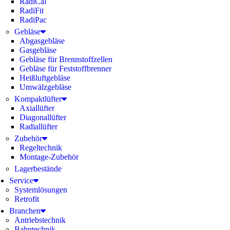
RadiCal
RadiFit
RadiPac
Gebläse
Abgasgebläse
Gasgebläse
Gebläse für Brennstoffzellen
Gebläse für Feststoffbrenner
Heißluftgebläse
Umwälzgebläse
Kompaktlüfter
Axiallüfter
Diagonallüfter
Radiallüfter
Zubehör
Regeltechnik
Montage-Zubehör
Lagerbestände
Service
Systemlösungen
Retrofit
Branchen
Antriebstechnik
Bahntechnik