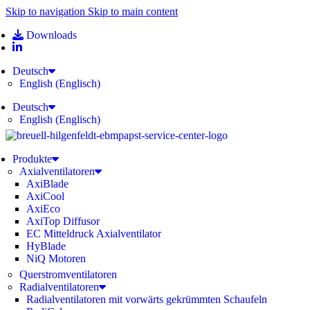
Skip to navigation
Skip to main content
Downloads
Deutsch
English
(
Englisch
)
Deutsch
English
(
Englisch
)
Produkte
Axialventilatoren
AxiBlade
AxiCool
AxiEco
AxiTop Diffusor
EC Mitteldruck Axialventilator
HyBlade
NiQ Motoren
Querstromventilatoren
Radialventilatoren
Radialventilatoren mit vorwärts gekrümmten Schaufeln