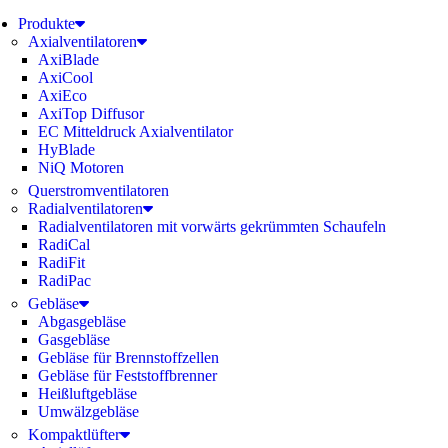
Produkte
Axialventilatoren
AxiBlade
AxiCool
AxiEco
AxiTop Diffusor
EC Mitteldruck Axialventilator
HyBlade
NiQ Motoren
Querstromventilatoren
Radialventilatoren
Radialventilatoren mit vorwärts gekrümmten Schaufeln
RadiCal
RadiFit
RadiPac
Gebläse
Abgasgebläse
Gasgebläse
Gebläse für Brennstoffzellen
Gebläse für Feststoffbrenner
Heißluftgebläse
Umwälzgebläse
Kompaktlüfter